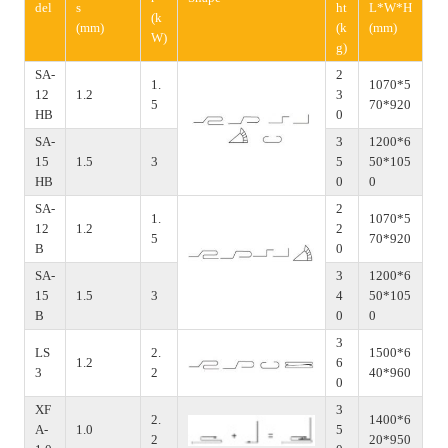
del
s
ht
L*W*H
(k
(mm)
(k
(mm)
W)
g)
SA-
2
1.
1070*5
12
1.2
3
5
70*920
HB
0
SA-
3
1200*6
15
1.5
3
5
50*105
HB
0
0
SA-
2
1.
1070*5
12
1.2
2
5
70*920
B
0
SA-
3
1200*6
15
1.5
3
4
50*105
B
0
0
3
LS
2.
1500*6
1.2
6
3
2
40*960
0
XF
3
2.
1400*6
A-
1.0
5
2
20*950