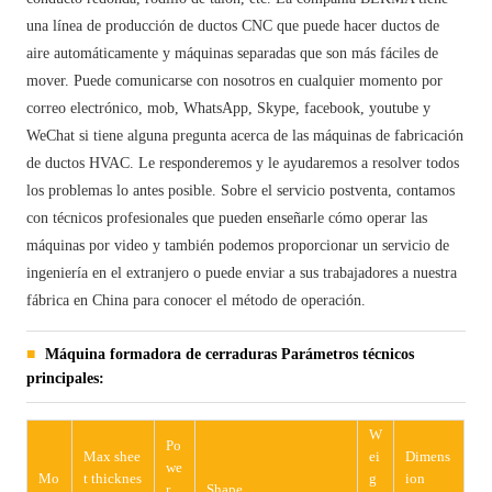
una línea de producción de ductos CNC que puede hacer ductos de
aire automáticamente y máquinas separadas que son más fáciles de
mover. Puede comunicarse con nosotros en cualquier momento por
correo electrónico, mob, WhatsApp, Skype, facebook, youtube y
WeChat si tiene alguna pregunta acerca de las máquinas de fabricación
de ductos HVAC. Le responderemos y le ayudaremos a resolver todos
los problemas lo antes posible. Sobre el servicio postventa, contamos
con técnicos profesionales que pueden enseñarle cómo operar las
máquinas por video y también podemos proporcionar un servicio de
ingeniería en el extranjero o puede enviar a sus trabajadores a nuestra
fábrica en China para conocer el método de operación.
Máquina formadora de cerraduras Parámetros técnicos
principales:
W
Po
Max shee
ei
Dimens
we
Mo
t thicknes
g
ion
r
Shape