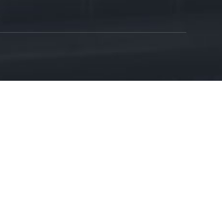
FREE QUOTE
wang de la ciudad de Ma'Anshan, provincia de Anhui, China