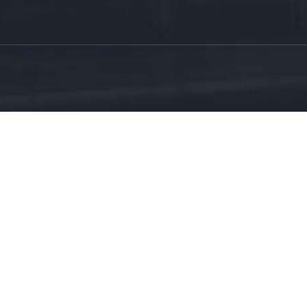
55568800
Parque industrial de Dongcheng, distrito de Bo

-5229900