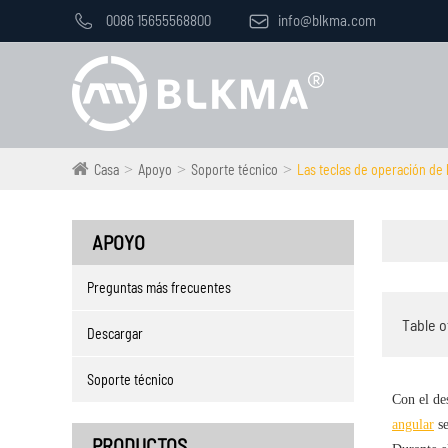

0086 15655568800

info@blkma.com
Casa
Apoyo
Soporte técnico
Las teclas de operación de 
APOYO
Preguntas más frecuentes
Table o
Descargar
Soporte técnico
Con el de
angular
se
PRODUCTOS