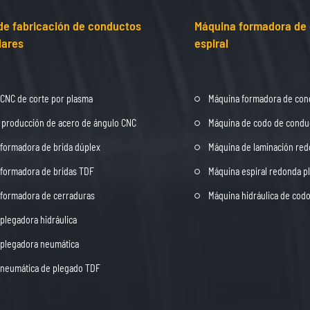
de fabricación de conductos
Máquina formadora de
lares
espiral
CNC de corte por plasma
Máquina formadora de cond
 producción de acero de ángulo CNC
Máquina de codo de condu
formadora de brida dúplex
Máquina de laminación red
formadora de bridas TDF
Máquina espiral redonda pl
formadora de cerraduras
Máquina hidráulica de cod
plegadora hidráulica
plegadora neumática
 neumática de plegado TDF