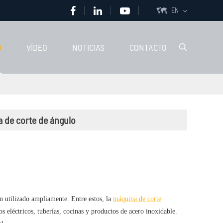
EN

O
VÍDEO
NOTICIAS
CONTACTO

a de corte de ángulo
an utilizado ampliamente. Entre estos, la
máquina de corte
s eléctricos, tuberías, cocinas y productos de acero inoxidable.