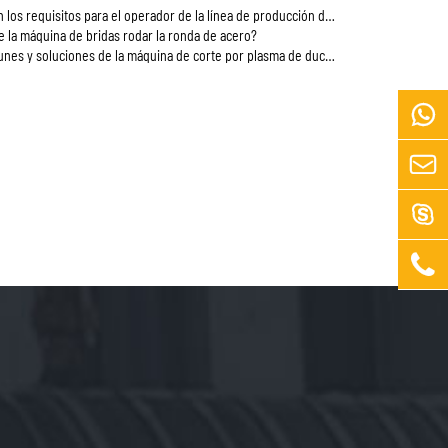
 requisitos para el operador de la línea de producción de bridas de acero con ángulo
 la máquina de bridas rodar la ronda de acero?
nes y soluciones de la máquina de corte por plasma de ductos CNC



