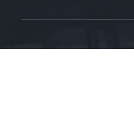
Mob：+86 156


info@blkma.com
Tel：+ 86-555