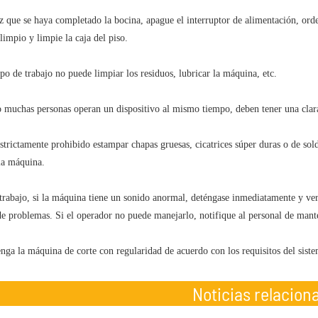
z que se haya completado la bocina, apague el interruptor de alimentación, ord
limpio y limpie la caja del piso.
po de trabajo no puede limpiar los residuos, lubricar la máquina, etc.
 muchas personas operan un dispositivo al mismo tiempo, deben tener una clara d
estrictamente prohibido estampar chapas gruesas, cicatrices súper duras o de sol
la máquina.
trabajo, si la máquina tiene un sonido anormal, deténgase inmediatamente y verif
de problemas. Si el operador no puede manejarlo, notifique al personal de mant
nga la máquina de corte con regularidad de acuerdo con los requisitos del sist
Noticias relacion